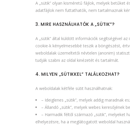
A „sütik” olyan kisméretű fájlok, melyek betűket 
adatfájlok nem futtathatók, nem tartalmaznak ké
3. MIRE HASZNÁLHATÓK A „SÜTIK”?
A „sütik” által küldött információk segítségével a
cookie-k kényelmesebbé teszik a böngészést, értve
weboldalak üzemeltetői névtelen (anonim) statiszt
tudják szabni az oldal kinézetét és tartalmát.
4. MILYEN „SÜTIKKEL” TALÁLKOZHAT?
A weboldalak kétféle sütit használhatnak:
– Ideiglenes „sütik”, melyek addig maradnak e
– Állandó „sütik”, melyek webes keresőjének b
– Harmadik féltől származó „sütik”, melyeket h
elhelyezésre, ha a meglátogatott weboldal használj