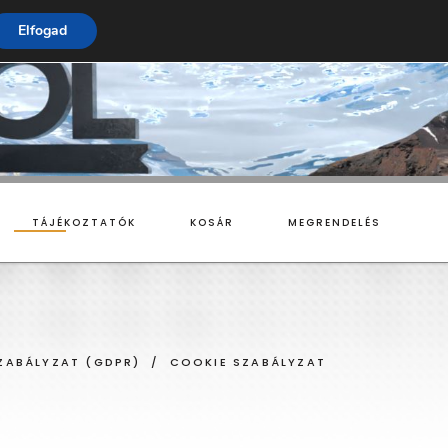
Elfogad
TÁJÉKOZTATÓK
KOSÁR
MEGRENDELÉS
MONOBLOKKOS
ZABÁLYZAT (GDPR)
/
COOKIE SZABÁLYZAT
SPLIT RENDSZERŰ