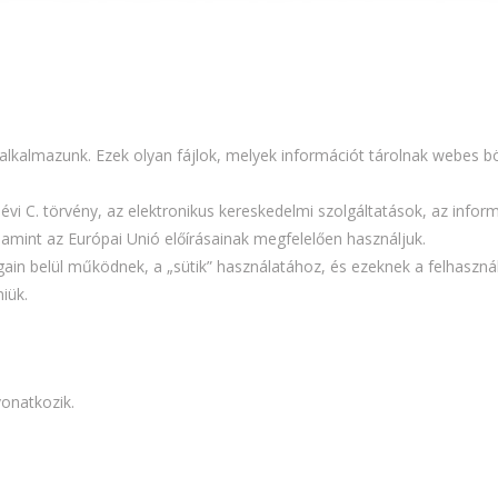
 alkalmazunk. Ezek olyan fájlok, melyek információt tárolnak webes 
3. évi C. törvény, az elektronikus kereskedelmi szolgáltatások, az in
alamint az Európai Unió előírásainak megfelelően használjuk.
ain belül működnek, a „sütik” használatához, és ezeknek a felhaszn
iük.
vonatkozik.