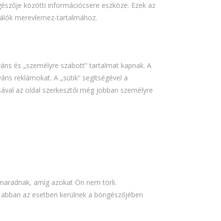
gészője közötti információcsere eszköze. Ezek az
nálók merevlemez-tartalmához.
eváns és „személyre szabott” tartalmat kapnak. A
áns reklámokat. A „sütik” segítségével a
ásával az oldal szerkesztői még jobban személyre
 maradnak, amíg azokat Ön nem törli.
ek abban az esetben kerülnek a böngészőjében