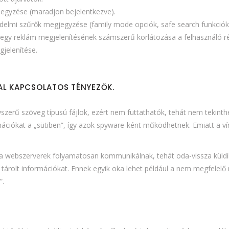
jegyzése (maradjon bejelentkezve).
delmi szűrők megjegyzése (family mode opciók, safe search funkciók
 egy reklám megjelenítésének számszerű korlátozása a felhasználó r
jelenítése.
AL KAPCSOLATOS TÉNYEZŐK.
szerű szöveg típusú fájlok, ezért nem futtathatók, tehát nem tekint
rmációkat a „sütiben”, így azok spyware-ként működhetnek. Emiatt a ví
 a webszerverek folyamatosan kommunikálnak, tehát oda-vissza küldi
l tárolt információkat. Ennek egyik oka lehet például a nem megfelelő mó
”.