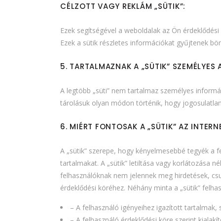
CÉLZOTT VAGY REKLÁM „SÜTIK”:
Ezek segítségével a weboldalak az Ön érdeklődési 
Ezek a sütik részletes információkat gyűjtenek bö
5. TARTALMAZNAK A „SÜTIK” SZEMÉLYES
A legtöbb „süti” nem tartalmaz személyes informá
tárolásuk olyan módon történik, hogy jogosulatla
6. MIÉRT FONTOSAK A „SÜTIK” AZ INTERN
A „sütik” szerepe, hogy kényelmesebbé tegyék a f
tartalmakat. A „sütik” letiltása vagy korlátozása n
felhasználóknak nem jelennek meg hirdetések, cs
érdeklődési köréhez. Néhány minta a „sütik” felha
– A felhasználó igényeihez igazított tartalmak,
– A felhasználó érdeklődési köre szerint kialakít