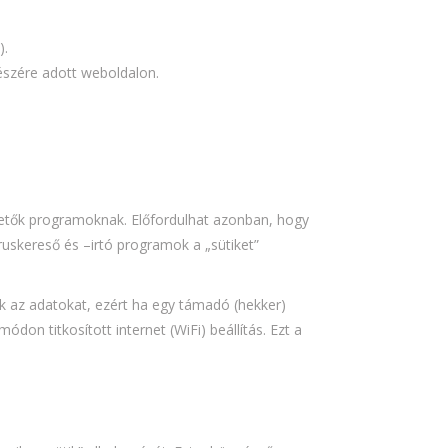
).
észére adott weboldalon.
hetők programoknak. Előfordulhat azonban, hogy
ruskereső és –irtó programok a „sütiket”
k az adatokat, ezért ha egy támadó (hekker)
don titkosított internet (WiFi) beállítás. Ezt a