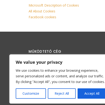
Microsoft Description of Cookies
All About Cookies
Facebook cookies
MŰKÖDTETŐ CÉG
ICE-TECH SYSTEM KFT.
We value your privacy
Cím: 2400 Dunaújváros, Százszorszép utca 8
We use cookies to enhance your browsing experience,
serve personalized ads or content, and analyze our traffic.
Adószám: 32453809-2-07
By clicking "Accept All", you consent to our use of cookies.
Cgj.szám: 07-09-035361
Tel: 0630/146 3699
Customize
Reject All
Accept All
Email: info@mycool.hu