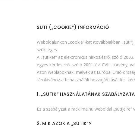
POLAR
AUX
SÜTI („COOKIE”) INFORMÁCIÓ
Weboldalunkon „cookie”-kat (továbbiakban „süti”)
szükséges.
A „sütiket” az elektronikus hírközlésről szóló 200
egyes kérdéseiről szóló 2001. évi CVIII. törvény, v
Azon weblapoknak, melyek az Európai Unió ország
tárolásához a felhasználók hozzájárulását kell kérn
1. „SÜTIK” HASZNÁLATÁNAK SZABÁLYZATA
Ez a szabályzat a
racklima.hu
weboldal „sütijeire” 
2. MIK AZOK A „SÜTIK”?