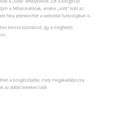
zik a „sütik” elhelyezését. Ezt a böngésző
ldjön a felhasználónak, amikor „sütit” küld az
nt hiba jelentkezhet a weboldal funkciójában is.
ebes kereső különböző, így a megfelelő
hoz:
lepíthet a böngészőjébe, mely megakadályozza,
az alábbi linkeken talál: