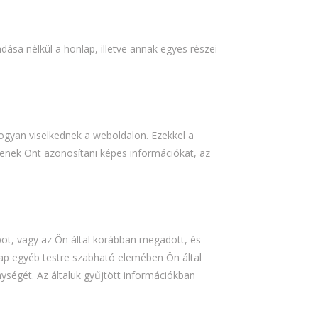
sa nélkül a honlap, illetve annak egyes részei
ogyan viselkednek a weboldalon. Ezekkel a
jtenek Önt azonosítani képes információkat, az
lapot, vagy az Ön által korábban megadott, és
nlap egyéb testre szabható elemében Ön által
ységét. Az általuk gyűjtött információkban