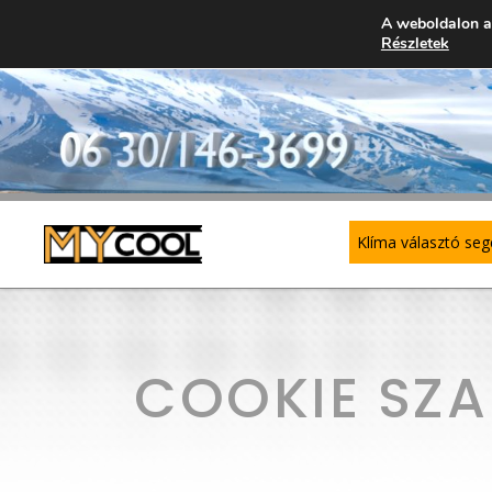
A weboldalon a
Részletek
Klíma választó se
GREE
SP
COOKIE SZA
SYEN
MU
– 
MIDEA
– 
MDV