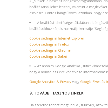
A „sütiket” a használt böngészőprogramokban lehet
beállításainál lehet letiltani, valamint a meglévőke
eszközre. Fontos hangsúlyozni azonban, hogy ezen 
– A beállítási lehetőségek általában a böngész
beállításokhoz kérjük. használja keresője “Segítség
Cookie settings in Internet Explorer
Cookie settings in Firefox
Cookie settings in Chrome
Cookie settings in Safari
– Az anonim Google Analitika „sütik” kikapcsol
hogy a honlap az Önre vonatkozó információkat kül
Google Analytics & Privacy
vagy
Google Elvek és I
9. TOVÁBBI HASZNOS LINKEK
Ha szeretne többet megtudni a „sütik”-ről, azok fe