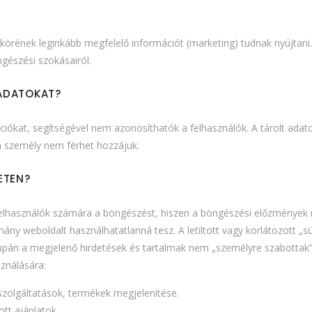
körének leginkább megfelelő információt (marketing) tudnak nyújtani
ngészési szokásairól.
 ADATOKAT?
ciókat, segítségével nem azonosíthatók a felhasználók. A tárolt ad
n személy nem férhet hozzájuk.
ETEN?
elhasználók számára a böngészést, hiszen a böngészési előzmények ré
éhány weboldalt használhatatlanná tesz. A letiltott vagy korlátozott „s
upán a megjelenő hirdetések és tartalmak nem „személyre szabottak”
sználására:
 szolgáltatások, termékek megjelenítése.
ott ajánlatok.