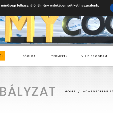
 minőségi felhasználói élmény érdekében sütiket használunk.
géd
FŐOLDAL
TERMÉKEK
V I P PROGRAM
LIT KLÍMÁK
ELEKTROMOS FŰTŐPANELEK
BÁLYZAT
HOME
/
ADATVÉDELMI S
LTI SPLIT KLÍMÁK
INFRA FŰTŐPANELEK
BELTÉRI EGYÉGEK
KÜLTÉRI EGYÉGEK