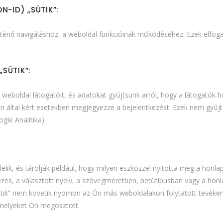
-ID) „SÜTIK”:
ténő navigáláshoz, a weboldal funkcióinak működéséhez. Ezek elfogadá
„SÜTIK”:
eboldal látogatóit, és adatokat gyűjtsünk arról, hogy a látogatók h
z Ön által kért esetekben megjegyezze a bejelentkezést. Ezek nem gyű
ogle Analitika)
szlelik, és tárolják például, hogy milyen eszközzel nyitotta meg a hon
tkezés, a választott nyelv, a szövegméretben, betűtípusban vagy a ho
sütik” nem követik nyomon az Ön más weboldalakon folytatott tevéken
melyeket Ön megosztott.