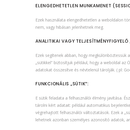
ELENGEDHETETLEN MUNKAMENET (SESSION
Ezek használata elengedhetetlen a weboldalon tör
nem, vagy hibásan jelenhetnek meg.
ANALITIKAI VAGY TELJESÍTMÉNYFIGYELŐ 
Ezek segítenek abban, hogy megkülönböztessük a w
„sütikkel” biztosítjuk például, hogy a weboldal a
adatokat összesítve és névtelenül tárolják. ( pl: Go
FUNKCIONÁLIS „SÜTIK”:
E sütik feladata a felhasználói élmény javítása. É
tárolni kért adatait: például automatikus bejelen
végrehajtott felhasználói változtatások. Ezek a „
lehetnek azonban személyes azonosító adatok, a