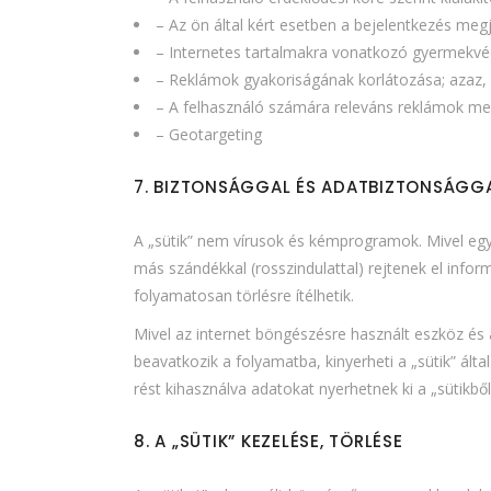
– Az ön által kért esetben a bejelentkezés meg
– Internetes tartalmakra vonatkozó gyermekvé
– Reklámok gyakoriságának korlátozása; azaz,
– A felhasználó számára releváns reklámok meg
– Geotargeting
7. BIZTONSÁGGAL ÉS ADATBIZTONSÁGG
A „sütik” nem vírusok és kémprogramok. Mivel egy
más szándékkal (rosszindulattal) rejtenek el info
folyamatosan törlésre ítélhetik.
Mivel az internet böngészésre használt eszköz és
beavatkozik a folyamatba, kinyerheti a „sütik” álta
rést kihasználva adatokat nyerhetnek ki a „sütikből
8. A „SÜTIK” KEZELÉSE, TÖRLÉSE