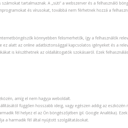
és számokat tartalmaznak. A „süti” a webszerver és a felhasználó bön
mprogramokat és vírusokat, továbbá nem férhetnek hozzá a felhasz
z internetböngészők könnyebben felismerhetők, így a felhasználók rel
 ez alatt az online adatbiztonsággal kapcsolatos igényeket és a relev
ikákat is készíthetnek az oldallátogatók szokásairól. Ezek felhasznál
szközén, amíg el nem hagyja weboldalt.
eállításától függően hosszabb ideig, vagy egészen addig az eszközén
armadik fél helyez el az Ön böngészőjében (pl. Google Analitika). Ez
a a harmadik fél által nyújtott szolgáltatásokat.