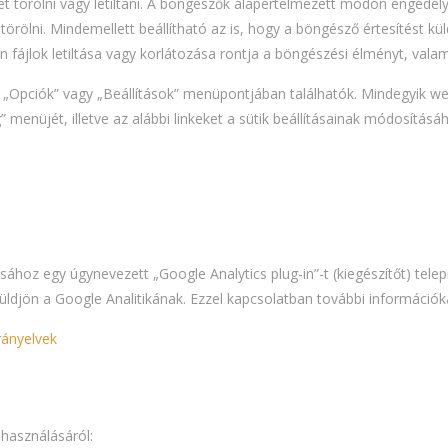
 törölni vagy letiltani. A böngészők alapértelmezett módon engedélye
t törölni. Mindemellett beállítható az is, hogy a böngésző értesítést kü
fájlok letiltása vagy korlátozása rontja a böngészési élményt, valami
ő „Opciók” vagy „Beállítások” menüpontjában találhatók. Mindegyik w
” menüjét, illetve az alábbi linkeket a sütik beállításainak módosításá
ásához egy úgynevezett „Google Analytics plug-in”-t (kiegészítőt) te
djön a Google Analitikának. Ezzel kapcsolatban további információkat 
rányelvek
lhasználásáról: