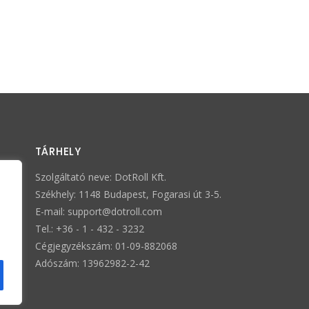
TÁRHELY
Szolgáltató neve: DotRoll Kft.
Székhely: 1148 Budapest, Fogarasi út 3-5.
E-mail:
support@dotroll.com
Tel.: +36 - 1 - 432 - 3232
Cégjegyzékszám: 01-09-882068
Adószám: 13962982-2-42