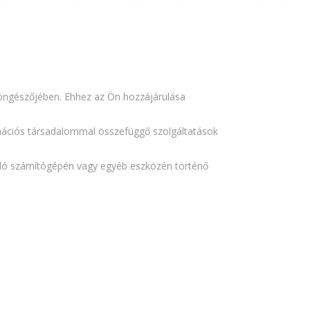
böngészőjében. Ehhez az Ön hozzájárulása
formációs társadalommal összefüggő szolgáltatások
áló számítógépén vagy egyéb eszközén történő