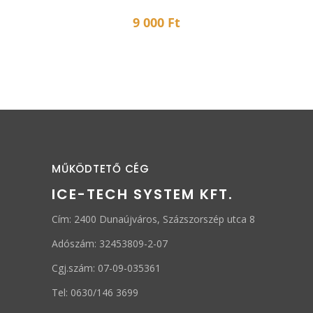
9 000
Ft
MŰKÖDTETŐ CÉG
ICE-TECH SYSTEM KFT.
Cím: 2400 Dunaújváros, Százszorszép utca 8
Adószám: 32453809-2-07
Cgj.szám: 07-09-035361
Tel: 0630/146 3699