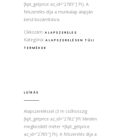
[kpt_getprice az_id=”2785″] Ft). A
felszerelés díja a munkalap alapján
kerül kiszámításra.
Cikkszám:
ALAPSZERELES
Kategória:
ALAPSZERELÉSEN TÚLI
TERMÉKEK
LEÍRÁS
Alapszereléssel (3 m csőhosszig
[kpt_getprice az_id=”2782″]Ft Minden
megkezdett méter +[kpt_getprice
az_id=”2785″] Ft). A felszerelés díja a