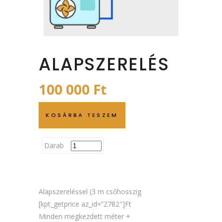
ALAPSZERELÉS
100 000
Ft
KOSÁRBA TESZEM
Darab
Alapszereléssel (3 m csőhosszig
[kpt_getprice az_id=”2782″]Ft
Minden megkezdett méter +