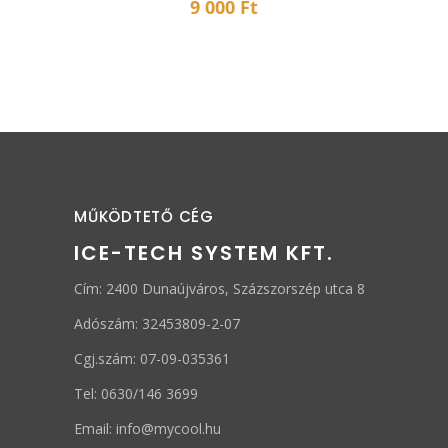
9 000
Ft
MŰKÖDTETŐ CÉG
ICE-TECH SYSTEM KFT.
Cím: 2400 Dunaújváros, Százszorszép utca 8
Adószám: 32453809-2-07
Cgj.szám: 07-09-035361
Tel: 0630/146 3699
Email: info@mycool.hu