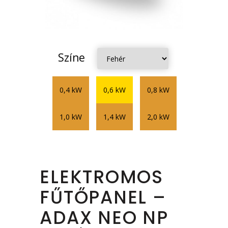
Színe
0,4 kW
0,6 kW
0,8 kW
1,0 kW
1,4 kW
2,0 kW
ELEKTROMOS
FŰTŐPANEL –
ADAX NEO NP