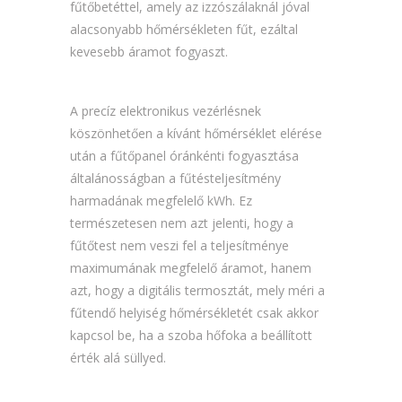
fűtőbetéttel, amely az izzószálaknál jóval
alacsonyabb hőmérsékleten fűt, ezáltal
kevesebb áramot fogyaszt.
A precíz elektronikus vezérlésnek
köszönhetően a kívánt hőmérséklet elérése
után a fűtőpanel óránkénti fogyasztása
általánosságban a fűtésteljesítmény
harmadának megfelelő kWh. Ez
természetesen nem azt jelenti, hogy a
fűtőtest nem veszi fel a teljesítménye
maximumának megfelelő áramot, hanem
azt, hogy a digitális termosztát, mely méri a
fűtendő helyiség hőmérsékletét csak akkor
kapcsol be, ha a szoba hőfoka a beállított
érték alá süllyed.