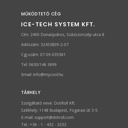
MŰKÖDTETŐ CÉG
ICE-TECH SYSTEM KFT.
Cím: 2400 Dunaújváros, Százszorszép utca 8
Adószám: 32453809-2-07
Cgj.szám: 07-09-035361
Tel: 0630/146 3699
Email: info@mycool.hu
TÁRHELY
Szolgáltató neve: DotRoll Kft.
Székhely: 1148 Budapest, Fogarasi út 3-5.
E-mail:
support@dotroll.com
Tel.: +36 - 1 - 432 - 3232