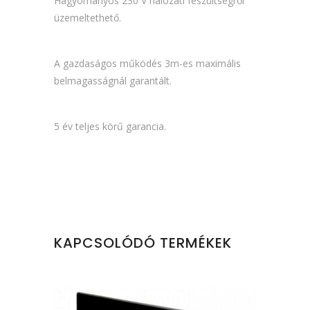
Hagyományos 230 V hálózati feszültségről
üzemeltethető.
A gazdaságos működés 3m-es maximális
belmagasságnál garantált.
5 év teljes körű garancia.
KAPCSOLÓDÓ TERMÉKEK