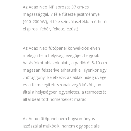
Az Adax Neo NP sorozat 37 cm-es
magassággal, 7 féle fűtésteljesítménnyel
(400-2000W), 4 féle színválasztékban érhető
el (piros, fehér, fekete, ezüst).
Az Adax Neo fűtőpanel konvekciós elven
melegítí fel a helyiség levegőjét. Legjobb
hatásfokot ablakok alatt, a padlótól 5-10 cm
magasan felszerlve érhetünk el. Ilyenkor egy
„hőfüggöny” keletkezik az ablak hideg üvege
és a felmelegített szobalevegő között, ami
által a helyiségben egyenletes, a termosztát
által beállított hőmérséklet marad.
Az Adax fűtőpanel nem hagyományos
izzószállal működik, hanem egy speciális