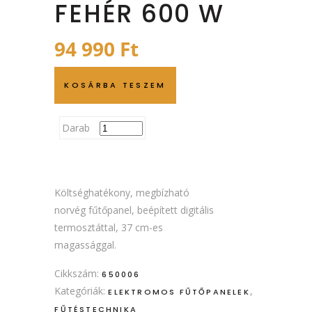
FEHÉR 600 W
94 990
Ft
KOSÁRBA TESZEM
Darab
Költséghatékony, megbízható
norvég fűtőpanel, beépített digitális
termosztáttal, 37 cm-es
magassággal.
Cikkszám:
650006
Kategóriák:
,
ELEKTROMOS FŰTŐPANELEK
FŰTÉSTECHNIKA