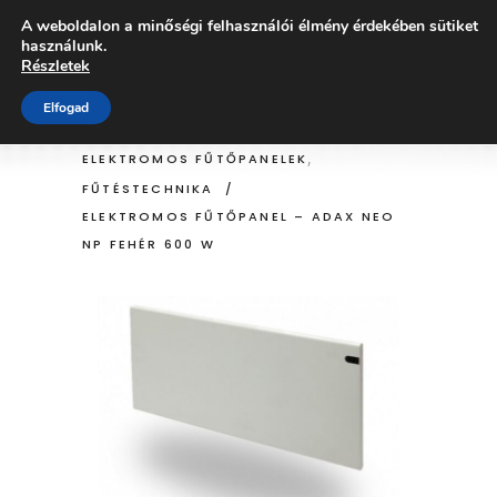
A weboldalon a minőségi felhasználói élmény érdekében sütiket
ÜZLET
használunk.
Részletek
Elfogad
HOME
/
ÜZLET
/
,
ELEKTROMOS FŰTŐPANELEK
FŰTÉSTECHNIKA
/
ELEKTROMOS FŰTŐPANEL – ADAX NEO
NP FEHÉR 600 W