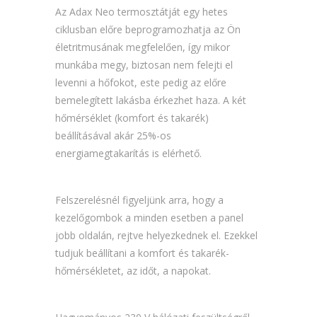
Az Adax Neo termosztátját egy hetes
ciklusban előre beprogramozhatja az Ön
életritmusának megfelelően, így mikor
munkába megy, biztosan nem felejti el
levenni a hőfokot, este pedig az előre
bemelegített lakásba érkezhet haza. A két
hőmérséklet (komfort és takarék)
beállításával akár 25%-os
energiamegtakarítás is elérhető.
Felszerelésnél figyeljünk arra, hogy a
kezelőgombok a minden esetben a panel
jobb oldalán, rejtve helyezkednek el. Ezekkel
tudjuk beállítani a komfort és takarék-
hőmérsékletet, az időt, a napokat.