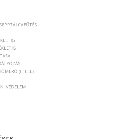
CSEPPTÁLCAFŰTÉS
KLETIG
ÉKLETIG
ÍTÁSA
BÁLYOZÁS
ŐMÉRŐ (I FEEL)
ENI VÉDELEM
ÉKEK