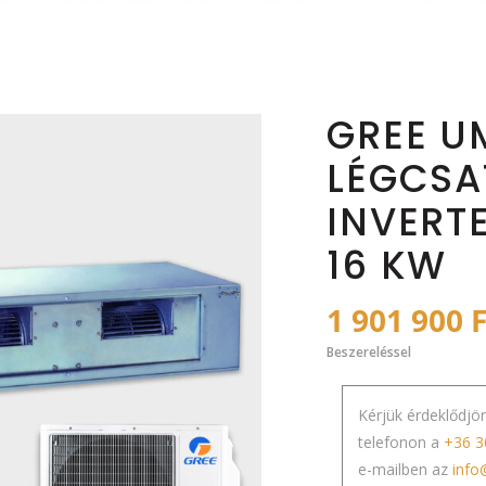
GREE U
LÉGCSA
INVERT
16 KW
1 901 900
F
Beszereléssel
Kérjük érdeklődjö
telefonon a
+36 3
e-mailben az
info