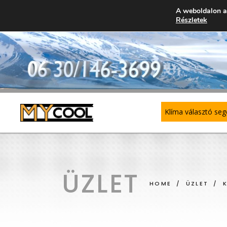
A weboldalon a
Részletek
Klíma választó se
GREE
SP
ÜZLET
HOME
/
ÜZLET
/
SYEN
MU
– 
MIDEA
– 
MDV