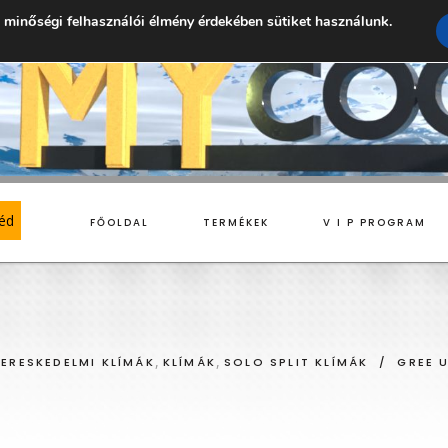
 minőségi felhasználói élmény érdekében sütiket használunk.
géd
FŐOLDAL
TERMÉKEK
V I P PROGRAM
LIT KLÍMÁK
ELEKTROMOS FŰTŐPANELEK
,
,
KERESKEDELMI KLÍMÁK
KLÍMÁK
SOLO SPLIT KLÍMÁK
/
GREE 
LTI SPLIT KLÍMÁK
INFRA FŰTŐPANELEK
BELTÉRI EGYÉGEK
KÜLTÉRI EGYÉGEK