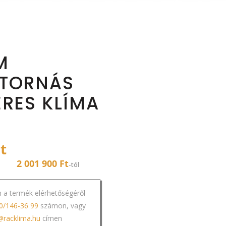
M
TORNÁS
ERES KLÍMA
t
2 001 900 Ft
-tól
n a termék elérhetőségéről
0/146-36 99
számon, vagy
@racklima.hu
címen