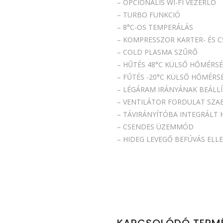
– OPCIONÁLIS WI-FI VEZÉRLŐ
– TURBO FUNKCIÓ
– 8°C-OS TEMPERÁLÁS
– KOMPRESSZOR KARTER- ÉS 
– COLD PLASMA SZŰRŐ
– HŰTÉS 48°C KÜLSŐ HŐMÉRSÉ
– FŰTÉS -20°C KÜLSŐ HŐMÉRS
– LÉGÁRAM IRÁNYÁNAK BEÁLL
– VENTILÁTOR FORDULAT SZA
– TÁVIRÁNYÍTÓBA INTEGRÁLT H
– CSENDES ÜZEMMÓD
– HIDEG LEVEGŐ BEFÚVÁS ELL
KAPCSOLÓDÓ TERM