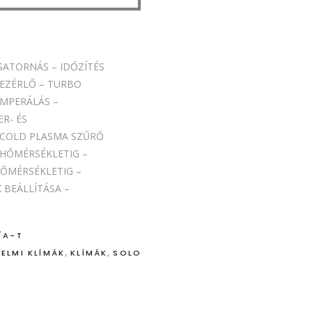
SATORNÁS – IDŐZÍTÉS
 VEZÉRLŐ – TURBO
EMPERÁLÁS –
R- ÉS
 COLD PLASMA SZŰRŐ
 HŐMÉRSÉKLETIG –
HŐMÉRSÉKLETIG –
 BEÁLLÍTÁSA –
/A-T
,
,
ELMI KLÍMÁK
KLÍMÁK
SOLO