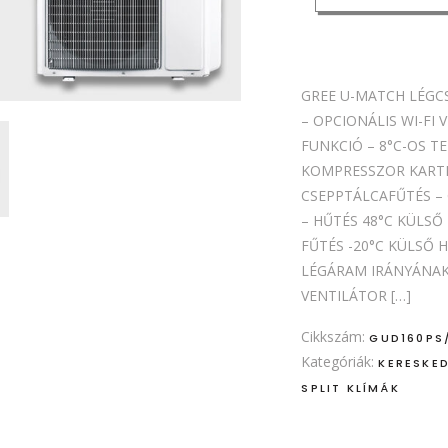
GREE U-MATCH LÉGC
– OPCIONÁLIS WI-FI
FUNKCIÓ – 8°C-OS T
KOMPRESSZOR KARTE
CSEPPTÁLCAFŰTÉS –
– HŰTÉS 48°C KÜLSŐ
FŰTÉS -20°C KÜLSŐ 
LÉGÁRAM IRÁNYÁNAK
VENTILÁTOR […]
Cikkszám:
GUD160PS
Kategóriák:
KERESKED
SPLIT KLÍMÁK