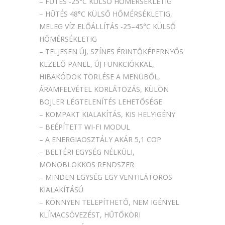
– FŰTÉS -25°C KÜLSŐ HŐMÉRSÉKLETIG
– HŰTÉS 48°C KÜLSŐ HŐMÉRSÉKLETIG,
MELEG VÍZ ELŐÁLLÍTÁS -25–45°C KÜLSŐ
HŐMÉRSÉKLETIG
– TELJESEN ÚJ, SZÍNES ÉRINTŐKÉPERNYŐS
KEZELŐ PANEL, ÚJ FUNKCIÓKKAL,
HIBAKÓDOK TÖRLÉSE A MENÜBŐL,
ÁRAMFELVÉTEL KORLÁTOZÁS, KÜLÖN
BOJLER LÉGTELENÍTÉS LEHETŐSÉGE
– KOMPAKT KIALAKÍTÁS, KIS HELYIGÉNY
– BEÉPÍTETT WI-FI MODUL
– A ENERGIAOSZTÁLY AKÁR 5,1 COP
– BELTÉRI EGYSÉG NÉLKÜLI,
MONOBLOKKOS RENDSZER
– MINDEN EGYSÉG EGY VENTILÁTOROS
KIALAKÍTÁSÚ
– KÖNNYEN TELEPÍTHETŐ, NEM IGÉNYEL
KLÍMACSÖVEZÉST, HŰTŐKÖRI