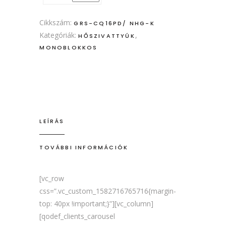
Cikkszám:
GRS-CQ16PD/ NHG-K
Kategóriák:
,
HŐSZIVATTYÚK
MONOBLOKKOS
LEÍRÁS
TOVÁBBI INFORMÁCIÓK
[vc_row
css=”.vc_custom_1582716765716{margin-
top: 40px !important;}”][vc_column]
[qodef_clients_carousel