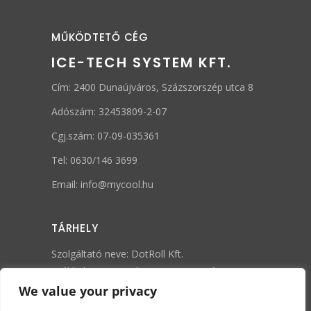
MŰKÖDTETŐ CÉG
ICE-TECH SYSTEM KFT.
Cím: 2400 Dunaújváros, Százszorszép utca 8
Adószám: 32453809-2-07
Cgj.szám: 07-09-035361
Tel: 0630/146 3699
Email: info@mycool.hu
TÁRHELY
Szolgáltató neve: DotRoll Kft.
Székhely: 1148 Budapest, Fogarasi út 3-5.
E-mail:
support@dotroll.com
We value your privacy
Tel.: +36 - 1 - 432 - 3232