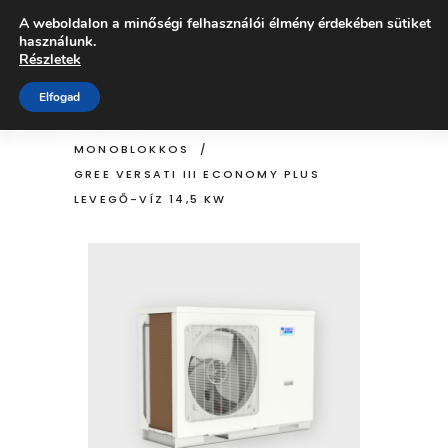
A weboldalon a minőségi felhasználói élmény érdekében sütiket
használunk.
ÜZLET
Részletek
Elfogad
,
HOME
/
ÜZLET
/
HŐSZIVATTYÚK
MONOBLOKKOS
/
GREE VERSATI III ECONOMY PLUS
LEVEGŐ-VÍZ 14,5 KW