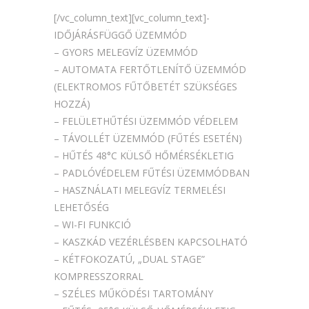
[/vc_column_text][vc_column_text]-
IDŐJÁRÁSFÜGGŐ ÜZEMMÓD
– GYORS MELEGVÍZ ÜZEMMÓD
– AUTOMATA FERTŐTLENÍTŐ ÜZEMMÓD
(ELEKTROMOS FŰTŐBETÉT SZÜKSÉGES
HOZZÁ)
– FELÜLETHŰTÉSI ÜZEMMÓD VÉDELEM
– TÁVOLLÉT ÜZEMMÓD (FŰTÉS ESETÉN)
– HŰTÉS 48°C KÜLSŐ HŐMÉRSÉKLETIG
– PADLÓVÉDELEM FŰTÉSI ÜZEMMÓDBAN
– HASZNÁLATI MELEGVÍZ TERMELÉSI
LEHETŐSÉG
– WI-FI FUNKCIÓ
– KASZKÁD VEZÉRLÉSBEN KAPCSOLHATÓ
– KÉTFOKOZATÚ, „DUAL STAGE”
KOMPRESSZORRAL
– SZÉLES MŰKÖDÉSI TARTOMÁNY