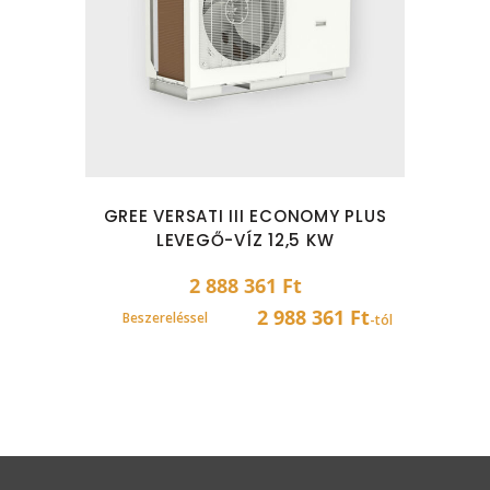
GREE VERSATI III ECONOMY PLUS
LEVEGŐ-VÍZ 12,5 KW
2 888 361
Ft
2 988 361 Ft
Beszereléssel
-tól