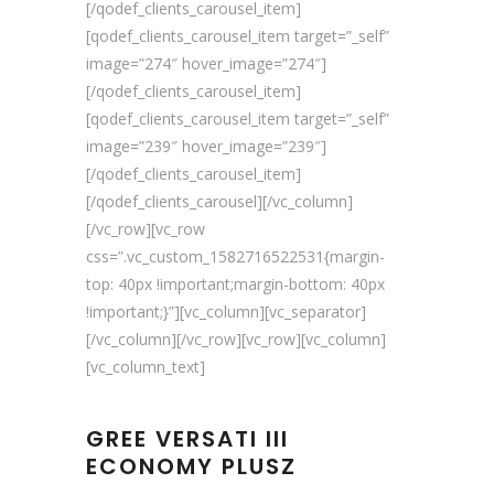
[/qodef_clients_carousel_item]
[qodef_clients_carousel_item target=”_self”
image=”274″ hover_image=”274″]
[/qodef_clients_carousel_item]
[qodef_clients_carousel_item target=”_self”
image=”239″ hover_image=”239″]
[/qodef_clients_carousel_item]
[/qodef_clients_carousel][/vc_column]
[/vc_row][vc_row
css=”.vc_custom_1582716522531{margin-
top: 40px !important;margin-bottom: 40px
!important;}”][vc_column][vc_separator]
[/vc_column][/vc_row][vc_row][vc_column]
[vc_column_text]
GREE VERSATI III
ECONOMY PLUSZ