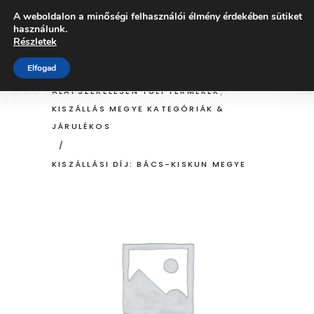
A weboldalon a minőségi felhasználói élmény érdekében sütiket
ÜZLET
használunk.
Részletek
Elfogad
HOME
/
ÜZLET
/
,
ALAPSZERELÉSEN TÚLI TERMÉKEK
KISZÁLLÁS MEGYE KATEGÓRIÁK &
JÁRULÉKOS
/
KISZÁLLÁSI DÍJ: BÁCS-KISKUN MEGYE