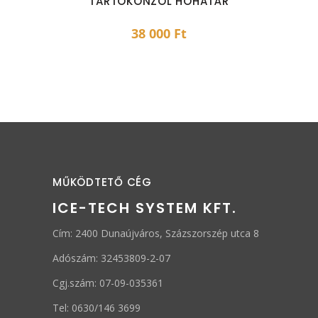
TARTÓKONZOL HÓHATÁR
38 000
Ft
MŰKÖDTETŐ CÉG
ICE-TECH SYSTEM KFT.
Cím: 2400 Dunaújváros, Százszorszép utca 8
Adószám: 32453809-2-07
Cgj.szám: 07-09-035361
Tel: 0630/146 3699