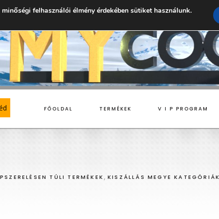
 minőségi felhasználói élmény érdekében sütiket használunk.
géd
FŐOLDAL
TERMÉKEK
V I P PROGRAM
LIT KLÍMÁK
ELEKTROMOS FŰTŐPANELEK
,
PSZERELÉSEN TÚLI TERMÉKEK
KISZÁLLÁS MEGYE KATEGÓRIÁ
LTI SPLIT KLÍMÁK
INFRA FŰTŐPANELEK
BELTÉRI EGYÉGEK
KÜLTÉRI EGYÉGEK