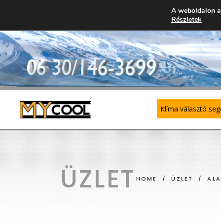
A weboldalon a
Részletek
Klíma választó se
GREE
SP
ÜZLET
HOME
/
ÜZLET
/
ALA
SYEN
MU
– 
MIDEA
– 
MDV