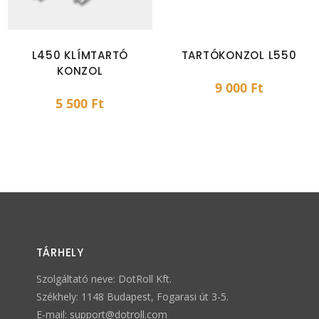
L450 KLÍMTARTÓ
TARTÓKONZOL L550
KONZOL
9 000
Ft
5 500
Ft
TÁRHELY
Szolgáltató neve: DotRoll Kft.
Székhely: 1148 Budapest, Fogarasi út 3-5.
E-mail:
support@dotroll.com