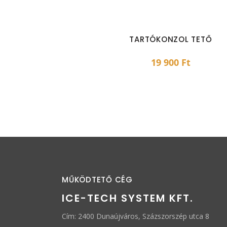
TARTÓKONZOL TETŐ
19 900
Ft
MŰKÖDTETŐ CÉG
ICE-TECH SYSTEM KFT.
Cím: 2400 Dunaújváros, Százszorszép utca 8