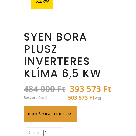
6,2 kW
SYEN BORA
PLUSZ
INVERTERES
KLÍMA 6,5 KW
Original
Curre
484 000
Ft
393 573
Ft
price
price
503 573 Ft
Beszereléssel
-tól
was:
is:
484
393
KOSÁRBA TESZEM
000 Ft.
573 Ft
Darab