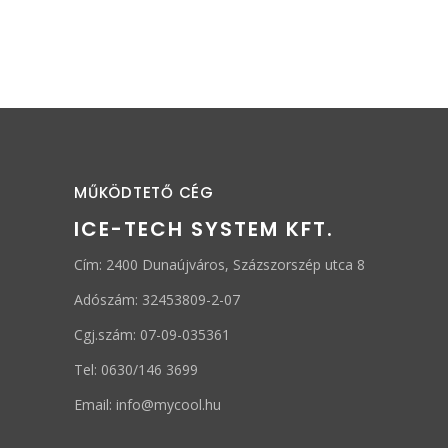
MŰKÖDTETŐ CÉG
ICE-TECH SYSTEM KFT.
Cím: 2400 Dunaújváros, Százszorszép utca 8
Adószám: 32453809-2-07
Cgj.szám: 07-09-035361
Tel: 0630/146 3699
Email: info@mycool.hu