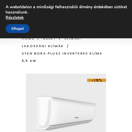
A weboldalon a minőségi felhasználói élmény érdekében sütiket
használunk.
ÜZLET
Részletek
Elfogad
,
HOME
/
ÜZLET
/
KLÍMÁK
LAKOSSÁGI KLÍMÁK
/
SYEN BORA PLUSZ INVERTERES KLÍMA
6,5 KW
-19%