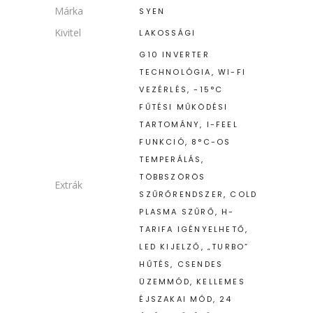
Márka
SYEN
Kivitel
LAKOSSÁGI
G10 INVERTER
TECHNOLÓGIA, WI-FI
VEZÉRLÉS, -15°C
FŰTÉSI MŰKÖDÉSI
TARTOMÁNY, I-FEEL
FUNKCIÓ, 8°C-OS
TEMPERÁLÁS,
TÖBBSZÖRÖS
Extrák
SZŰRŐRENDSZER, COLD
PLASMA SZŰRŐ, H-
TARIFA IGÉNYELHETŐ,
LED KIJELZŐ, „TURBO”
HŰTÉS, CSENDES
ÜZEMMÓD, KELLEMES
ÉJSZAKAI MÓD, 24