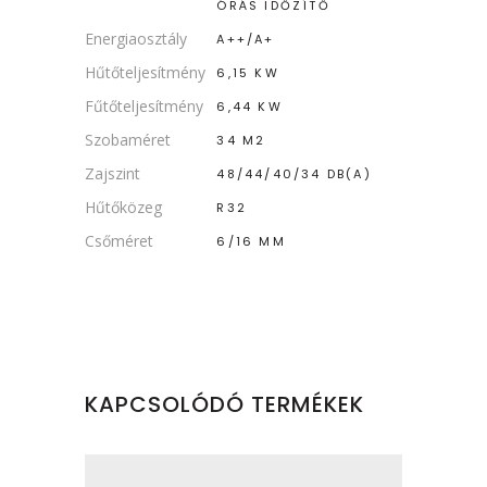
ÓRÁS IDŐZÍTŐ
Energiaosztály
A++/A+
Hűtőteljesítmény
6,15 KW
Fűtőteljesítmény
6,44 KW
Szobaméret
34 M2
Zajszint
48/44/40/34 DB(A)
Hűtőközeg
R32
Csőméret
6/16 MM
KAPCSOLÓDÓ TERMÉKEK