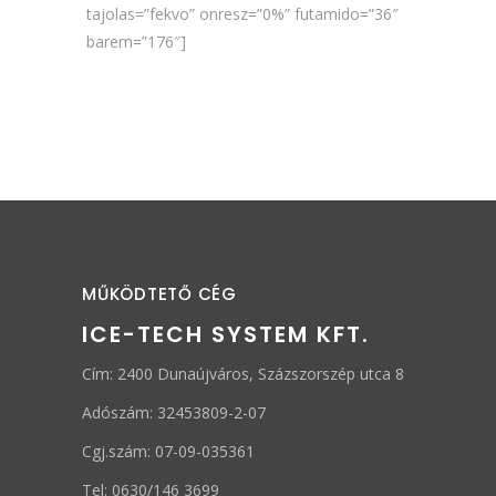
tajolas=”fekvo” onresz=”0%” futamido=”36″
barem=”176″]
MŰKÖDTETŐ CÉG
ICE-TECH SYSTEM KFT.
Cím: 2400 Dunaújváros, Százszorszép utca 8
Adószám: 32453809-2-07
Cgj.szám: 07-09-035361
Tel: 0630/146 3699