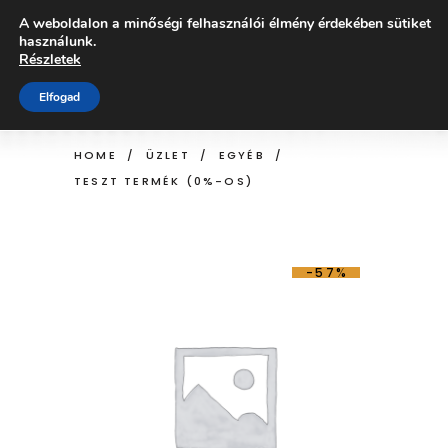
A weboldalon a minőségi felhasználói élmény érdekében sütiket
használunk.
Részletek
ÜZLET
Elfogad
HOME
/
ÜZLET
/
EGYÉB
/
TESZT TERMÉK (0%-OS)
-57%