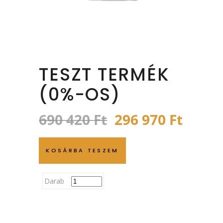
TESZT TERMÉK
(0%-OS)
Original
Curre
690 420
Ft
296 970
Ft
price
price
was:
is:
KOSÁRBA TESZEM
690
296
420 Ft.
970 Ft
Darab