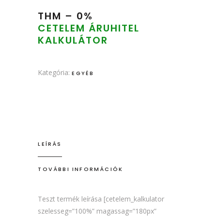
THM – 0%
CETELEM ÁRUHITEL
KALKULÁTOR
Kategória:
EGYÉB
LEÍRÁS
TOVÁBBI INFORMÁCIÓK
Teszt termék leírása [cetelem_kalkulator
szelesseg=”100%” magassag=”180px”